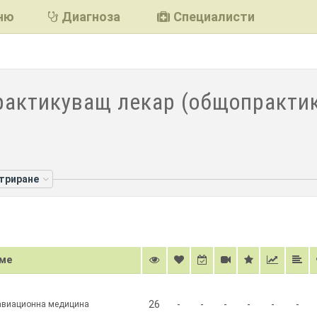
ню
Диагноза
Специалисти
рактикуващ лекар (общопрактик
лтриране
ме
26
-
-
-
-
-
-
 авиационна медицина