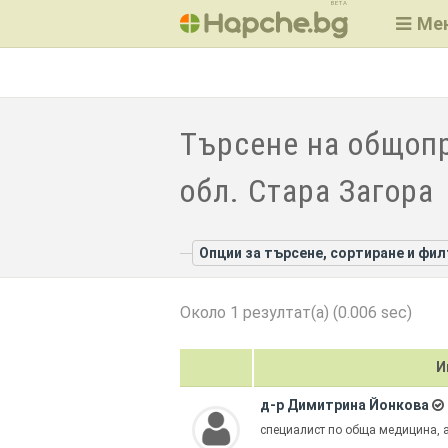
BETA
Ме
Търсене на общоп
обл. Стара Загора
Опции за търсене, сортиране и фи
Около 1 резултат(а) (0.006 sec)
И
д-р Димитрина Йонкова
специалист по обща медицина,