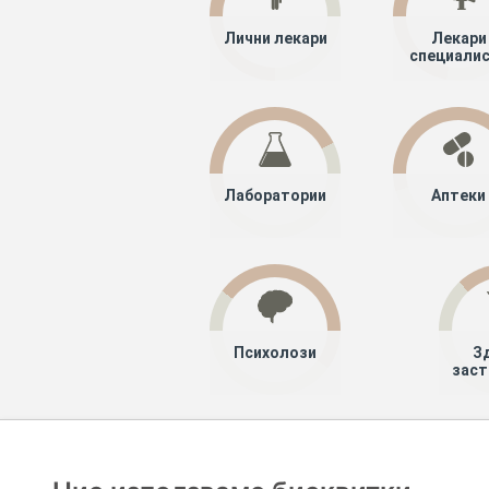
Лични лекари
Лекари
специали
Лаборатории
Аптеки
Психолози
З
заст
Хапче
Специалисти
Лекари специ