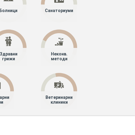
Болници
Санаториуми
Здравни
Неконв.
грижи
методи
арни
Ветеринарни
ри
клиники