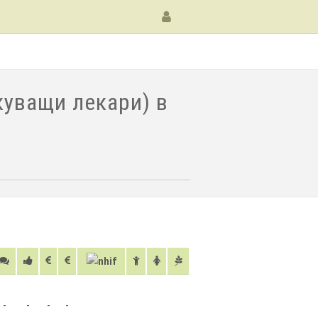
уващи лекари) в
-
-
-
-