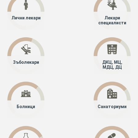
Лични лекари
Лекари
специалисти
Зъболекари
ДКЦ, МЦ,
МДЦ, ДЦ
Болници
Санаториуми