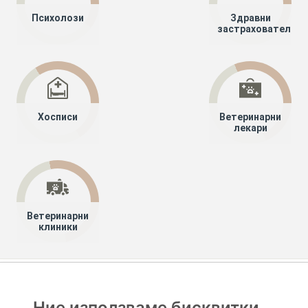
Психолози
Здравни
застрахователи
Хосписи
Ветеринарни
лекари
Ветеринарни
клиники
Хапче
Специалисти
Лекари специалисти
Детска пневмология и фтизиатрия (Детска пулмология)
Ние използваме бисквитки