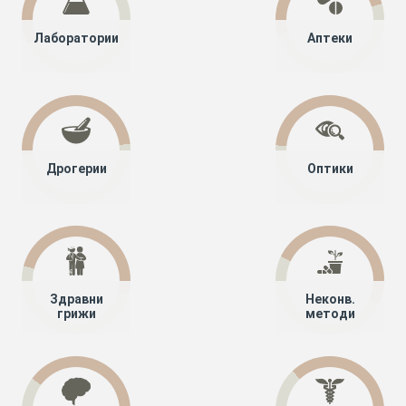
Лаборатории
Аптеки
Дрогерии
Оптики
Здравни
Неконв.
грижи
методи