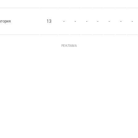
13
-
-
-
-
-
-
-
атория
РЕКЛАМА