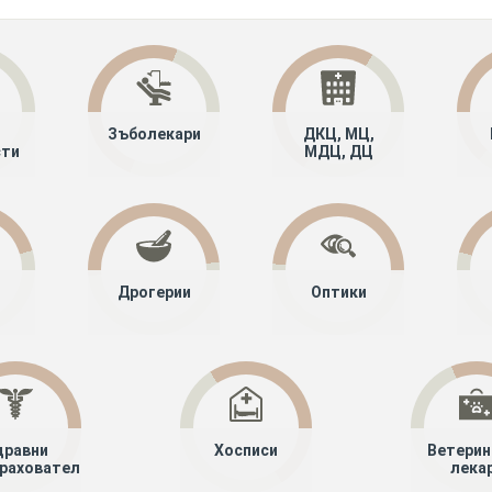
Зъболекари
ДКЦ, МЦ,
сти
МДЦ, ДЦ
Дрогерии
Оптики
дравни
Хосписи
Ветерин
рахователи
лека