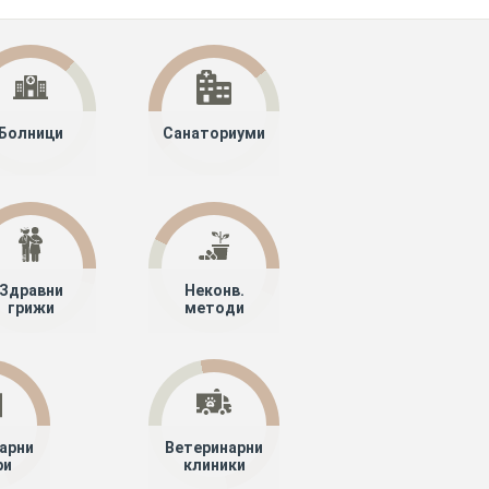
Болници
Санаториуми
Здравни
Неконв.
грижи
методи
арни
Ветеринарни
ри
клиники