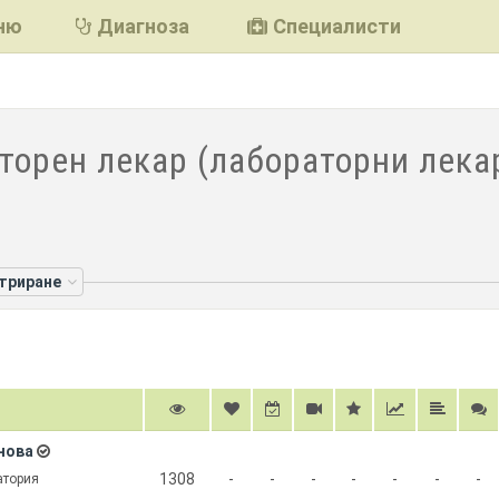
ню
Диагноза
Специалисти
торен лекар (лабораторни лекар
лтриране
нова
1308
-
-
-
-
-
-
-
атория