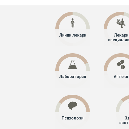
Лични лекари
Лекари
специали
Лаборатории
Аптеки
Психолози
З
заст