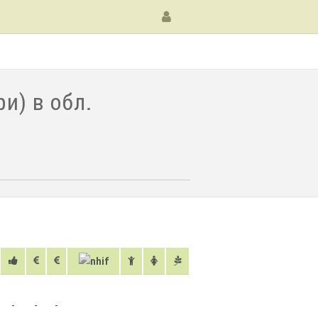
и) в обл.
-
-
-