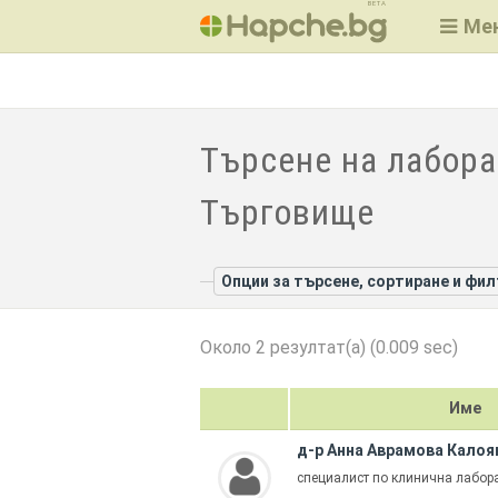
BETA
Ме
Търсене на лабора
Търговище
Опции за търсене, сортиране и фи
Около 2 резултат(а) (0.009 sec)
Име
д-р Анна Аврамова Калоя
специалист по клинична лабор