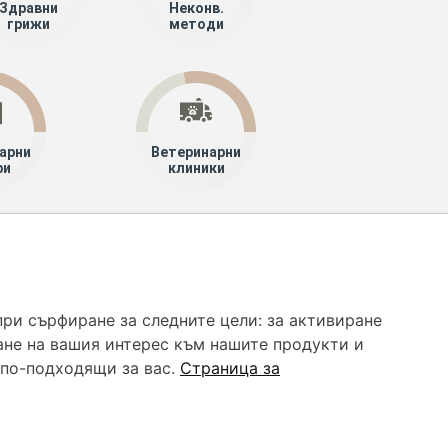
Здравни
Неконв.
грижи
методи
арни
Ветеринарни
ри
клиники
 услуга и НЕ осигурява диагноза и лечение. Hapche.bg
бавки. Информацията, публикувана в Hapche.bg, е
при сърфиране за следните цели:
за активиране
 при все че се полагат всички усилия за обновяване и
ане на вашия интерес към нашите продукти и
гностиката и самолечението могат да бъдат опасни за
като спешно, позвънете на денонощния безплатен
 по-подходящи за вас
.
Страница за
цинска помощ!