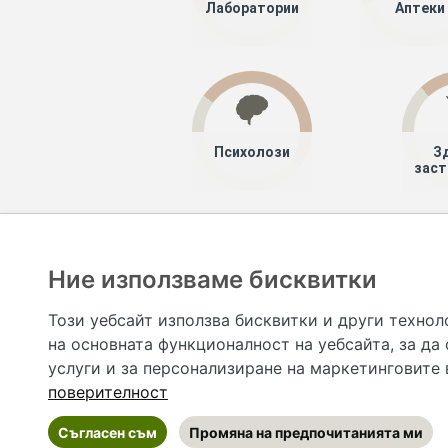
Лаборатории
Аптеки
Психолози
З
заст
Хапче
Специалисти
Ние използваме бисквитки
Hapche.bg НЕ е медицински, зравен или сроден специа
НЕ препоръчва медицински и други здравни и сро
Този уебсайт използва бисквитки и други технол
предназначена да служи само и единствено за справоч
на основната функционалност на уебсайта
,
за да
допълване на данните и за коригиране на неточности
вашето здраве! При поява на симптом(и) на заб
услуги и за персонализиране на маркетинговите
общоевропейс
поверителност
Съгласен съм
Промяна на предпочитанията ми