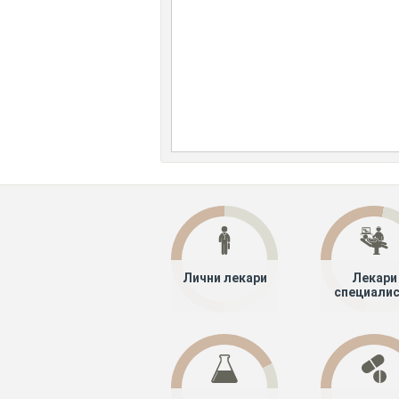
Лични лекари
Лекари
специали