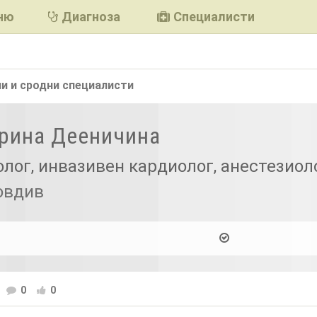
ню
Диагноза
Специалисти
и и сродни
специалисти
Ирина Дееничина
лог, инвазивен кардиолог, анестезиол
овдив
0
0