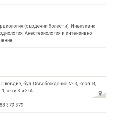
рдиология (сърдечни болести), Инвазивна
рдиология, Анестезиология и интензивно
чение
. Пловдив, бул. Освобождение № 3, корп. В,
. 1, к-ти 3 и 3-А
88 379 379