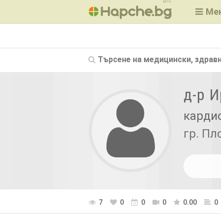
BETA
Ме
Търсене на
медицински, здравн
д-р 
кардио
гр. Пл
7
0
0
0
0.00
0