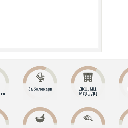
Зъболекари
ДКЦ, МЦ,
сти
МДЦ, ДЦ