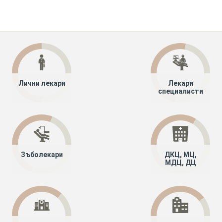
Лични лекари
Лекари
специалисти
Зъболекари
ДКЦ, МЦ,
МДЦ, ДЦ