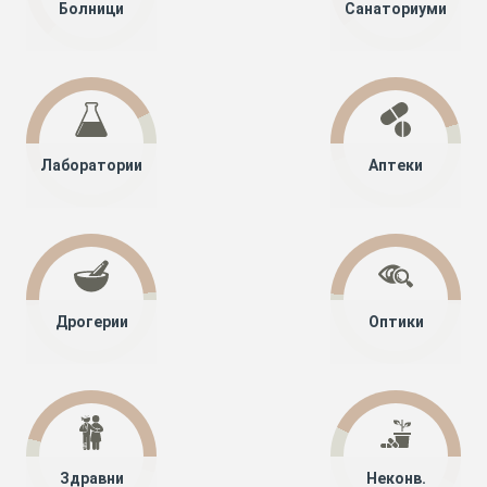
Болници
Санаториуми
Лаборатории
Аптеки
Дрогерии
Оптики
Здравни
Неконв.