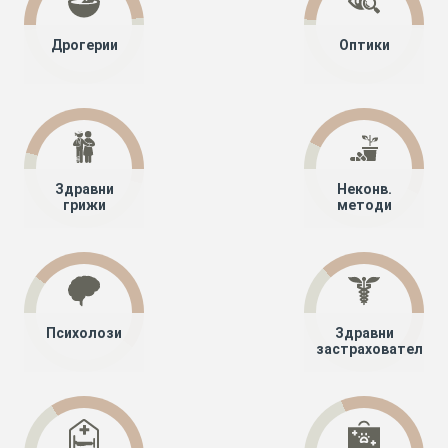
Дрогерии
Оптики
Здравни
Неконв.
грижи
методи
Психолози
Здравни
застрахователи