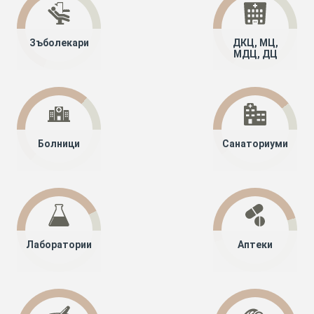
Зъболекари
ДКЦ, МЦ,
МДЦ, ДЦ
Болници
Санаториуми
Лаборатории
Аптеки