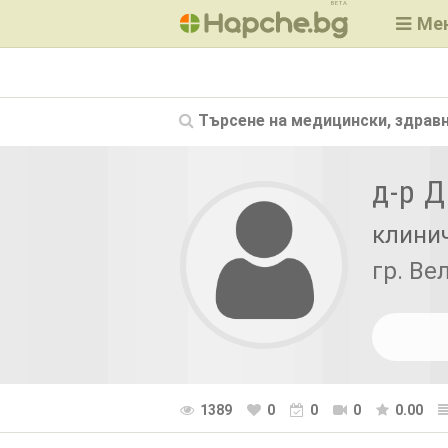
BETA
Ме
Търсене на
медицински, здравн
д-р 
клини
гр. Ве
1389
0
0
0
0.00