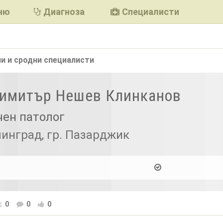
ню
Диагноза
Специалисти
и и сродни
специалисти
Димитър Нешев Клинканов
чен патолог
линград, гр. Пазарджик
0
0
0