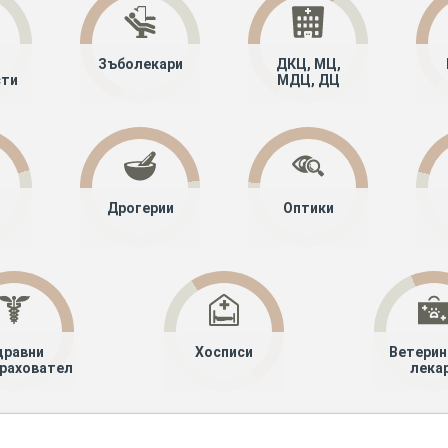
Зъболекари
ДКЦ, МЦ,
сти
МДЦ, ДЦ
Дрогерии
Оптики
дравни
Хосписи
Ветерин
рахователи
лека