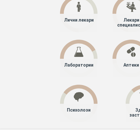
Лични лекари
Лекари
специали
Лаборатории
Аптеки
Психолози
З
заст
Хапче
Специалисти