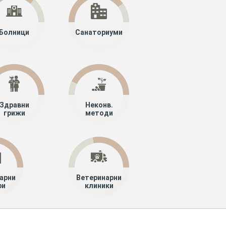
Болници
Санаториуми
Здравни
Неконв.
грижи
методи
арни
Ветеринарни
ри
клиники