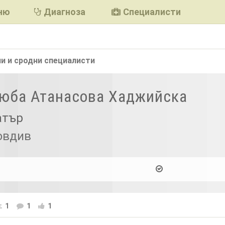
ню
Диагноза
Специалисти
и и сродни
специалисти
Люба Атанасова Хаджийска
атър
овдив
1
1
1