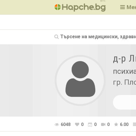
BETA
Ме
Търсене на
медицински, здравн
д-р 
психи
гр. Пл
6048
0
0
0
6.00