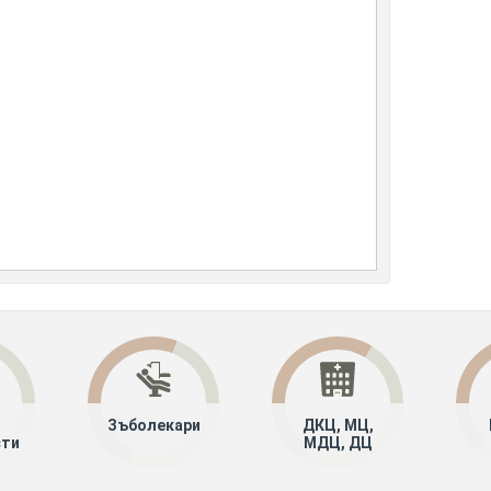
Зъболекари
ДКЦ, МЦ,
сти
МДЦ, ДЦ