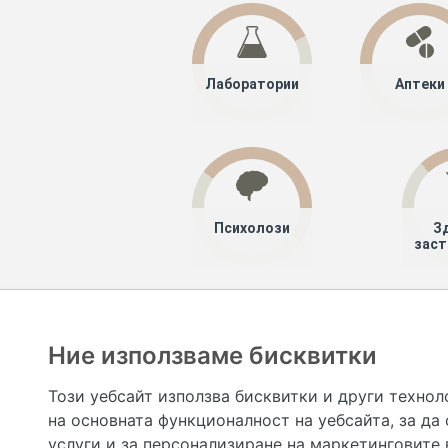
Лаборатории
Аптеки
Психолози
З
заст
Хапче
Специалисти
Ние използваме бисквитки
Hapche.bg НЕ е медицински, зравен или сроден специа
НЕ препоръчва медицински и други здравни и сро
Този уебсайт използва бисквитки и други технол
предназначена да служи само и единствено за справоч
на основната функционалност на уебсайта
,
за да
допълване на данните и за коригиране на неточности
вашето здраве! При поява на симптом(и) на заб
услуги и за персонализиране на маркетинговите