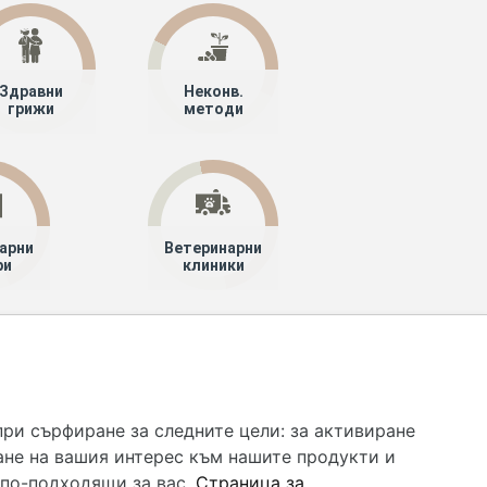
Здравни
Неконв.
грижи
методи
арни
Ветеринарни
ри
клиники
 услуга и НЕ осигурява диагноза и лечение. Hapche.bg
бавки. Информацията, публикувана в Hapche.bg, е
при сърфиране за следните цели:
за активиране
 при все че се полагат всички усилия за обновяване и
ане на вашия интерес към нашите продукти и
гностиката и самолечението могат да бъдат опасни за
като спешно, позвънете на денонощния безплатен
 по-подходящи за вас
.
Страница за