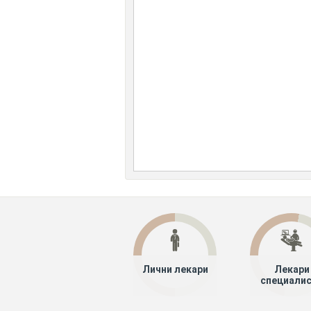
Лични лекари
Лекари
специали