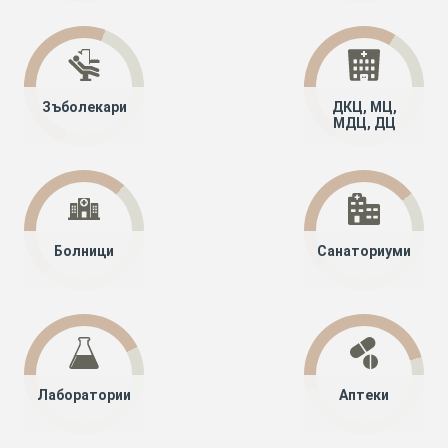
Зъболекари
ДКЦ, МЦ,
МДЦ, ДЦ
Болници
Санаториуми
Лаборатории
Аптеки