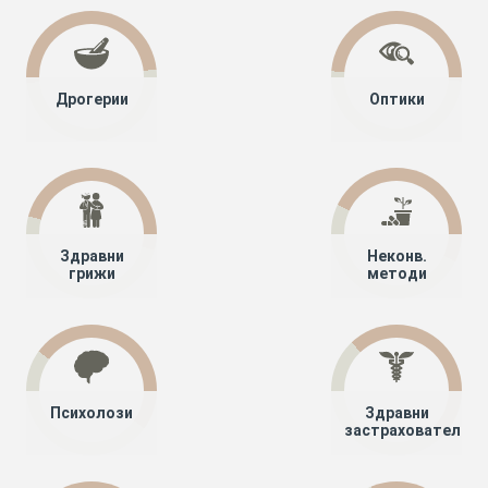
Дрогерии
Оптики
Здравни
Неконв.
грижи
методи
Психолози
Здравни
застрахователи