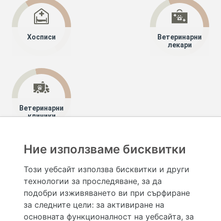
Хосписи
Ветеринарни
лекари
Ветеринарни
клиники
Ние използваме бисквитки
Хапче
Специалисти
Този уебсайт използва бисквитки и други
технологии за проследяване, за да
Hapche.bg НЕ е медицински, зравен или сроден специалист и НЕ дава медицински
консултации и здравни съвети. Hapche.bg НЕ се явява медицинска услуга и НЕ
подобри изживяването ви при сърфиране
осигурява диагноза и лечение. Hapche.bg НЕ препоръчва медицински и други здравни и
за следните цели:
за активиране на
сродни специалисти и заведения. Hapche.bg НЕ търгува с лекарствени продукти и
хранителни добавки. Информацията, публикувана в Hapche.bg, е предназначена да служи
основната функционалност на уебсайта
,
за
само и единствено за справочни цели. Същата се предоставя без всякаква гаранция за