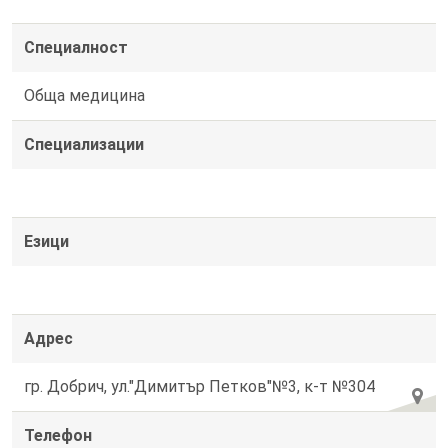
Специалност
Обща медицина
Специализации
Езици
Адрес
гр. Добрич, ул."Димитър Петков"№3, к-т №304
Телефон