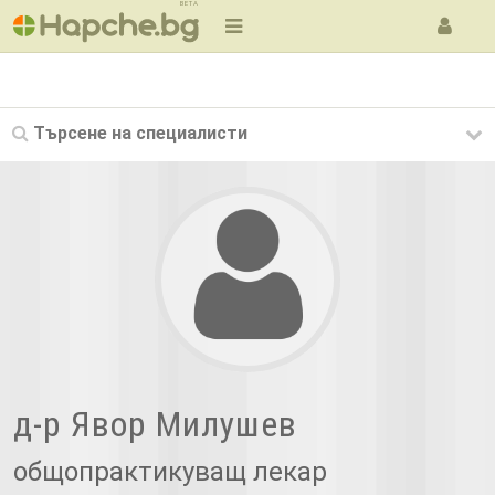
BETA
Търсене на
специалисти
д-р Явор Милушев
общопрактикуващ лекар