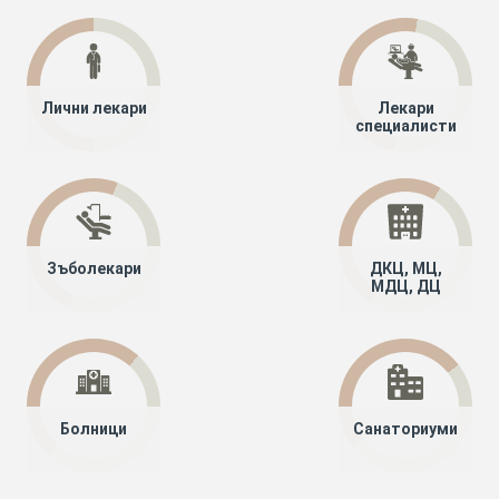
Лични лекари
Лекари
специалисти
Зъболекари
ДКЦ, МЦ,
МДЦ, ДЦ
Болници
Санаториуми