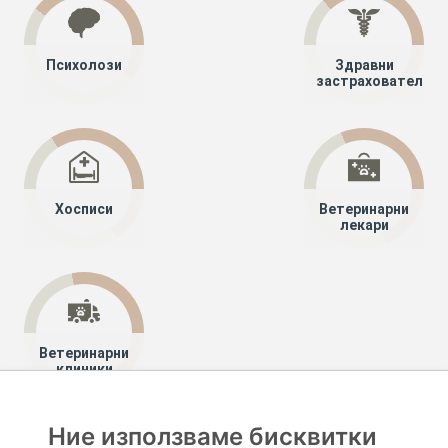
Психолози
Здравни
застрахователи
Хосписи
Ветеринарни
лекари
Ветеринарни
клиники
Ние използваме бисквитки
Хапче
Специалисти