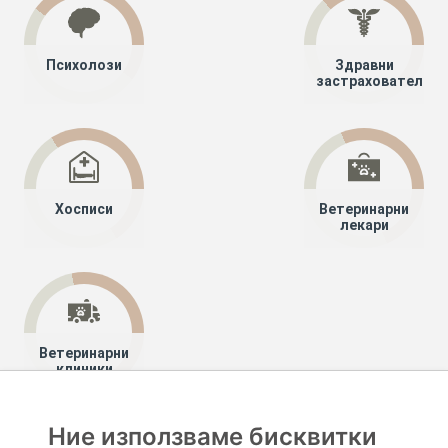
Психолози
Здравни
застрахователи
Хосписи
Ветеринарни
лекари
Ветеринарни
клиники
Ние използваме бисквитки
Хапче
Специалисти