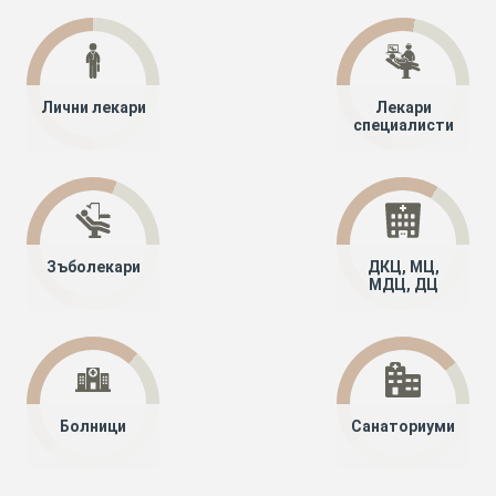
Лични лекари
Лекари
специалисти
Зъболекари
ДКЦ, МЦ,
МДЦ, ДЦ
Болници
Санаториуми