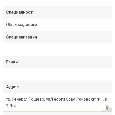
Специалност
Обща медицина
Специализации
Езици
Адрес
гр. Генерал Тошево, ул."Георги Сава Раковски"№1, к-
т №2