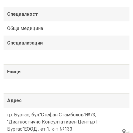
Специалност
Обща медицина
Специализации
Езици
Адрес
гр. Бургас, бул."Стефан Стамболов"№73,
"Диагностично Консултативен Център I -
Бургас"ЕООД , ет.1, к-т №133