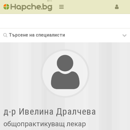
BETA
Търсене на
специалисти
д-р Ивелина Дралчева
общопрактикуващ лекар