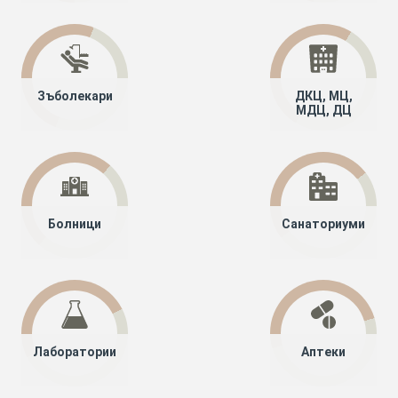
Зъболекари
ДКЦ, МЦ,
МДЦ, ДЦ
Болници
Санаториуми
Лаборатории
Аптеки