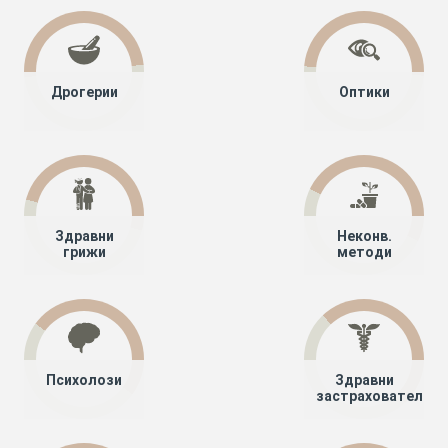
Дрогерии
Оптики
Здравни
Неконв.
грижи
методи
Психолози
Здравни
застрахователи