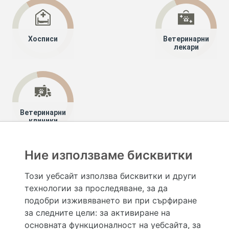
Хосписи
Ветеринарни
лекари
Ветеринарни
клиники
Ние използваме бисквитки
Хапче
Специалисти
Този уебсайт използва бисквитки и други
технологии за проследяване, за да
Hapche.bg НЕ е медицински, зравен или сроден специалист и НЕ дава медицински
консултации и здравни съвети. Hapche.bg НЕ се явява медицинска услуга и НЕ
подобри изживяването ви при сърфиране
осигурява диагноза и лечение. Hapche.bg НЕ препоръчва медицински и други здравни и
за следните цели:
за активиране на
сродни специалисти и заведения. Hapche.bg НЕ търгува с лекарствени продукти и
хранителни добавки. Информацията, публикувана в Hapche.bg, е предназначена да служи
основната функционалност на уебсайта
,
за
само и единствено за справочни цели. Същата се предоставя без всякаква гаранция за