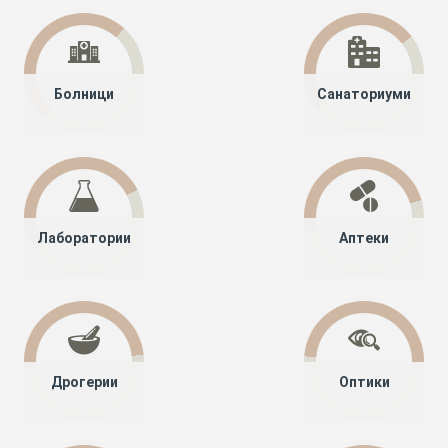
Болници
Санаториуми
Лаборатории
Аптеки
Дрогерии
Оптики