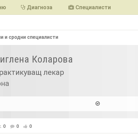
ню
Диагноза
Специалисти
и и сродни
специалисти
Миглена Коларова
рактикуващ лекар
рна
0
0
0