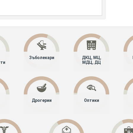
Зъболекари
ДКЦ, МЦ,
сти
МДЦ, ДЦ
Дрогерии
Оптики