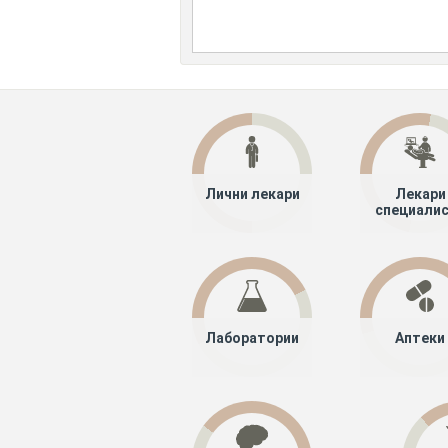
Лични лекари
Лекари
специали
Лаборатории
Аптеки