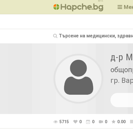
BETA
Ме
Търсене на
медицински, здравн
д-р 
общоп
гр. Ва
5715
0
0
0
0.00