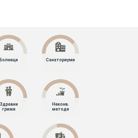
Болници
Санаториуми
Здравни
Неконв.
грижи
методи