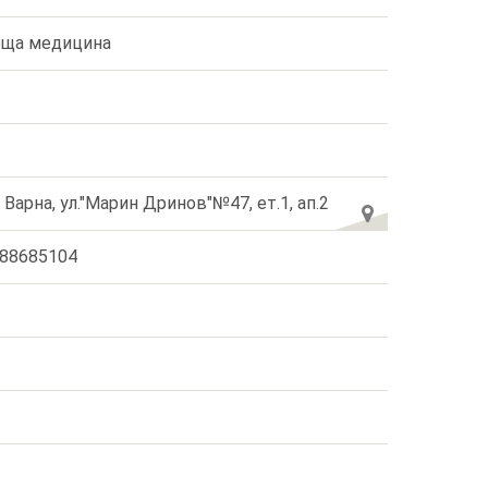
ща медицина
. Варна, ул."Марин Дринов"№47, ет.1, ап.2
88685104