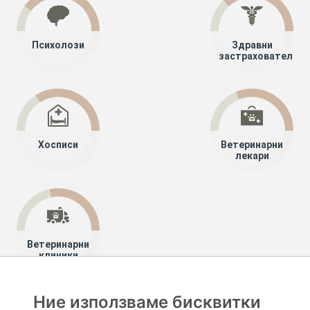
Психолози
Здравни
застрахователи
Хосписи
Ветеринарни
лекари
Ветеринарни
клиники
Ние използваме бисквитки
Хапче
Специалисти