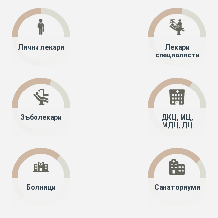
Лични лекари
Лекари
специалисти
Зъболекари
ДКЦ, МЦ,
МДЦ, ДЦ
Болници
Санаториуми