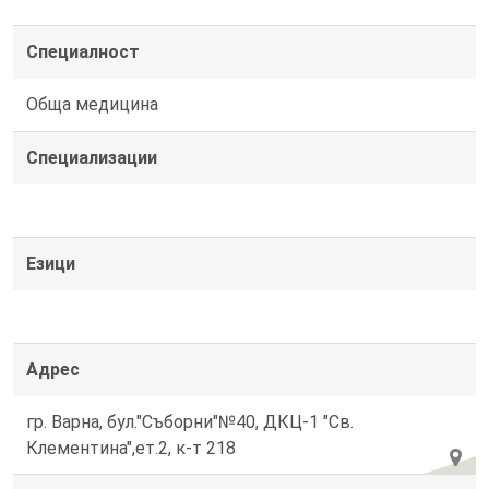
Специалност
Обща медицина
Специализации
Езици
Адрес
гр. Варна, бул."Съборни"№40, ДКЦ-1 "Св.
Клементина",ет.2, к-т 218