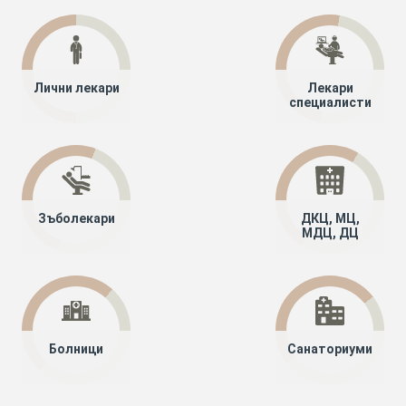
Лични лекари
Лекари
специалисти
Зъболекари
ДКЦ, МЦ,
МДЦ, ДЦ
Болници
Санаториуми