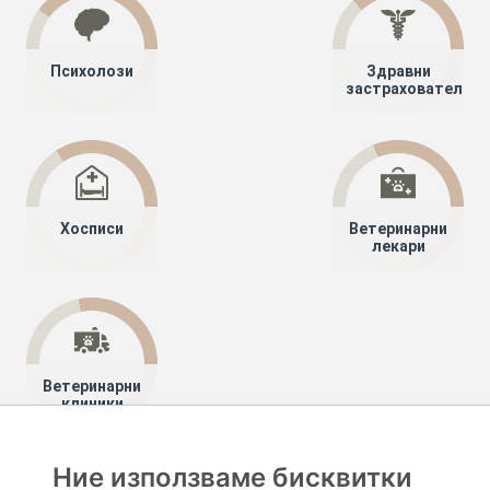
Психолози
Здравни
застрахователи
Хосписи
Ветеринарни
лекари
Ветеринарни
клиники
Ние използваме бисквитки
Хапче
Специалисти