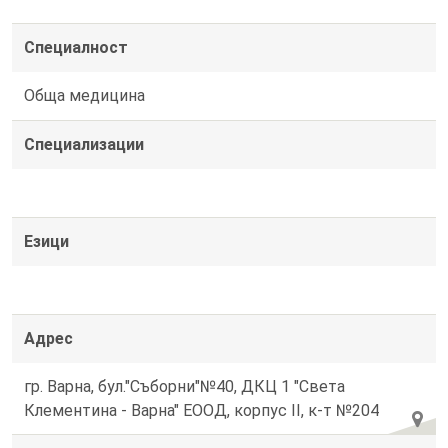
Специалност
Обща медицина
Специализации
Езици
Адрес
гр. Варна, бул."Съборни"№40, ДКЦ 1 "Света
Клементина - Варна" ЕООД, корпус ІІ, к-т №204