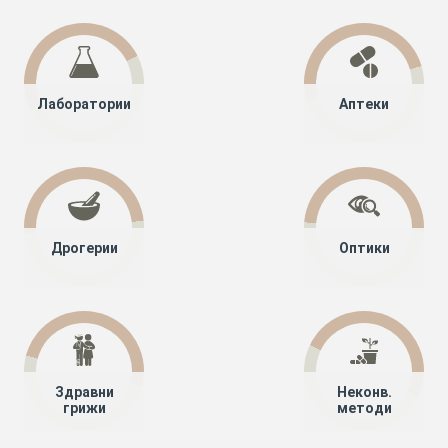
Лаборатории
Аптеки
Дрогерии
Оптики
Здравни
Неконв.
грижи
методи