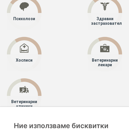
Психолози
Здравни
застрахователи
Хосписи
Ветеринарни
лекари
Ветеринарни
клиники
Ние използваме бисквитки
Хапче
Специалисти