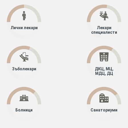
Лични лекари
Лекари
специалисти
Зъболекари
ДКЦ, МЦ,
МДЦ, ДЦ
Болници
Санаториуми