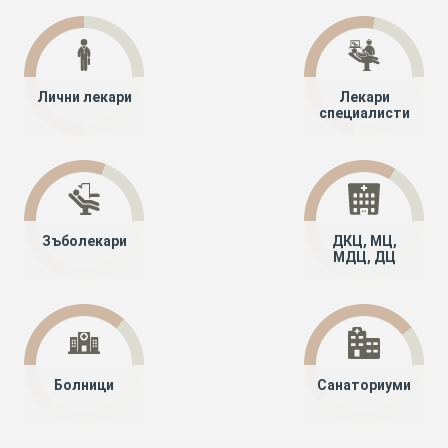
Лични лекари
Лекари
специалисти
Зъболекари
ДКЦ, МЦ,
МДЦ, ДЦ
Болници
Санаториуми