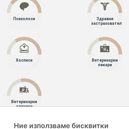
Психолози
Здравни
застрахователи
Хосписи
Ветеринарни
лекари
Ветеринарни
клиники
Ние използваме бисквитки
Хапче
Специалисти