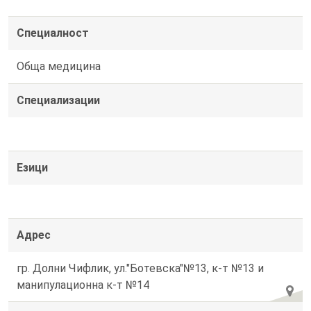
Специалност
Обща медицина
Специализации
Езици
Адрес
гр. Долни Чифлик, ул."Ботевска"№13, к-т №13 и
манипулационна к-т №14