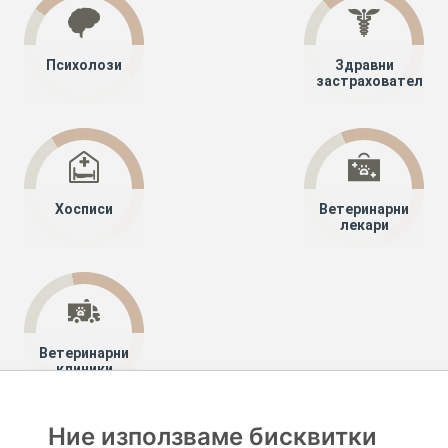
Психолози
Здравни
застрахователи
Хосписи
Ветеринарни
лекари
Ветеринарни
клиники
Ние използваме бисквитки
Хапче
Специалисти