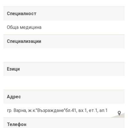
Специалност
Обща медицина
Специализации
Езици
Адрес
гр. Варна, ж.к."Възраждане"бл.41, вх.1, ет.1, ап.1
Телефон