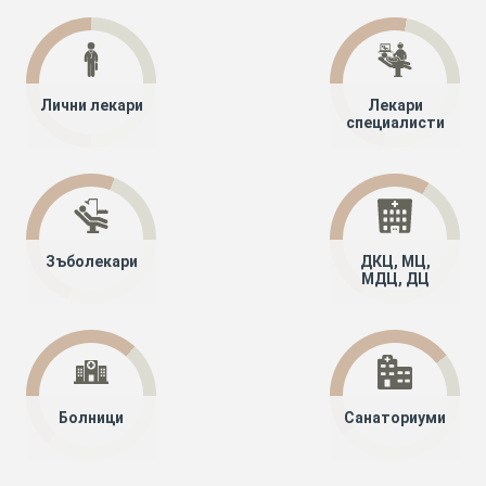
Лични лекари
Лекари
специалисти
Зъболекари
ДКЦ, МЦ,
МДЦ, ДЦ
Болници
Санаториуми