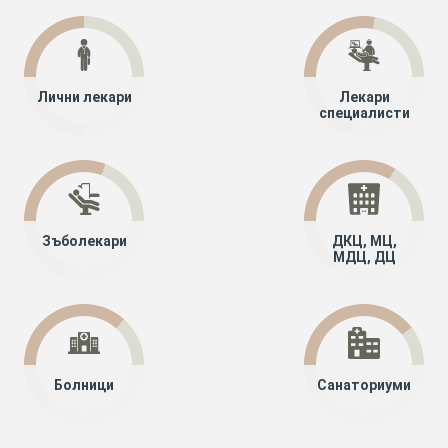
Лични лекари
Лекари
специалисти
Зъболекари
ДКЦ, МЦ,
МДЦ, ДЦ
Болници
Санаториуми