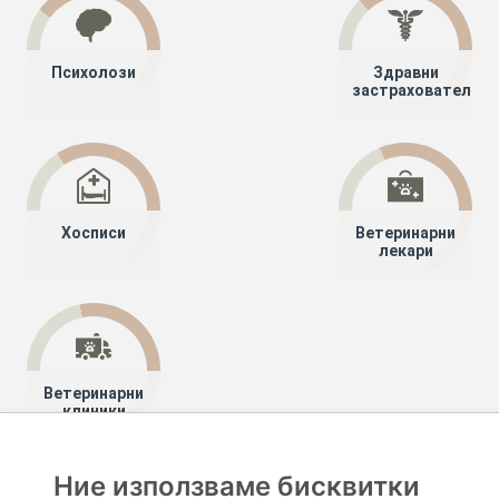
Психолози
Здравни
застрахователи
Хосписи
Ветеринарни
лекари
Ветеринарни
клиники
Ние използваме бисквитки
Хапче
Специалисти