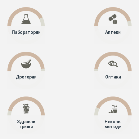
Лаборатории
Аптеки
Дрогерии
Оптики
Здравни
Неконв.
грижи
методи