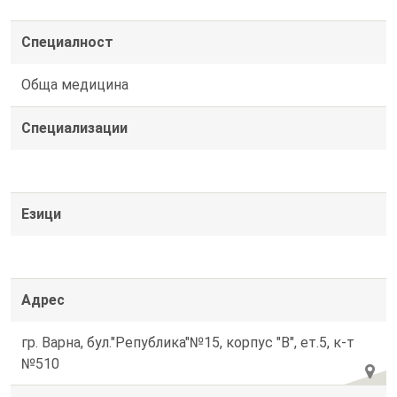
Специалност
Обща медицина
Специализации
Езици
Адрес
гр. Варна, бул."Република"№15, корпус "В", ет.5, к-т
№510