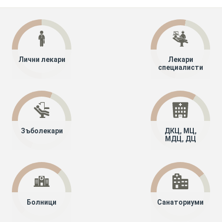
Лични лекари
Лекари
специалисти
Зъболекари
ДКЦ, МЦ,
МДЦ, ДЦ
Болници
Санаториуми