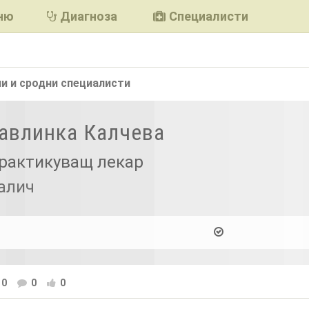
ню
Диагноза
Специалисти
и и сродни
специалисти
Павлинка Калчева
рактикуващ лекар
алич
0
0
0