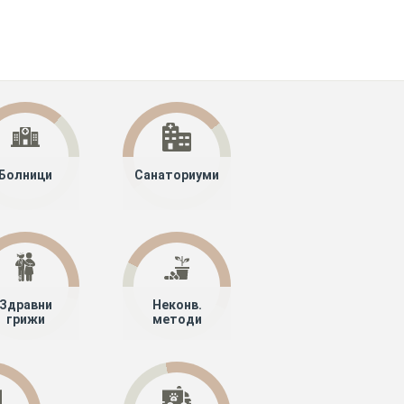
Болници
Санаториуми
Здравни
Неконв.
грижи
методи