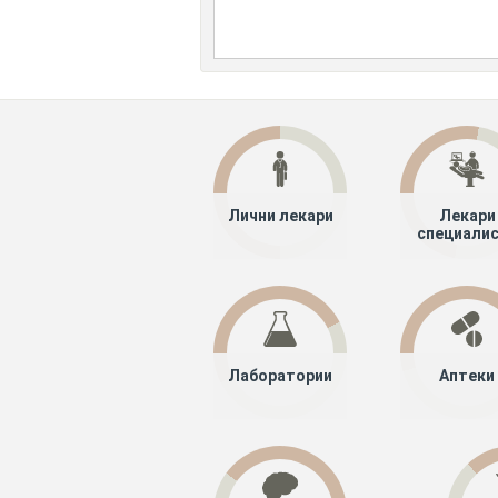
Лични лекари
Лекари
специали
Лаборатории
Аптеки