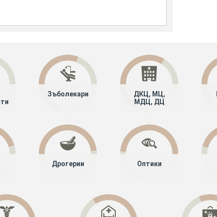
Зъболекари
ДКЦ, МЦ,
сти
МДЦ, ДЦ
Дрогерии
Оптики