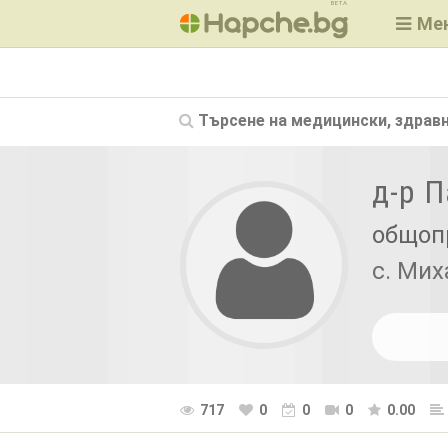
BETA
Ме
Търсене на
медицински, здравн
д-р 
общоп
с. Мих
717
0
0
0
0.00