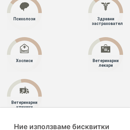
Психолози
Здравни
застрахователи
Хосписи
Ветеринарни
лекари
Ветеринарни
клиники
Ние използваме бисквитки
Хапче
Специалисти