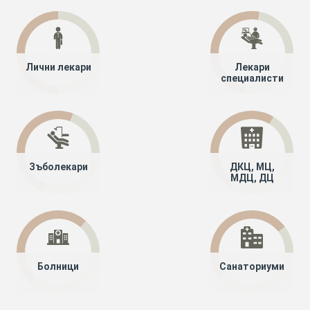
Лични лекари
Лекари
специалисти
Зъболекари
ДКЦ, МЦ,
МДЦ, ДЦ
Болници
Санаториуми