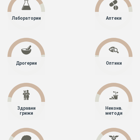
Лаборатории
Аптеки
Дрогерии
Оптики
Здравни
Неконв.
грижи
методи