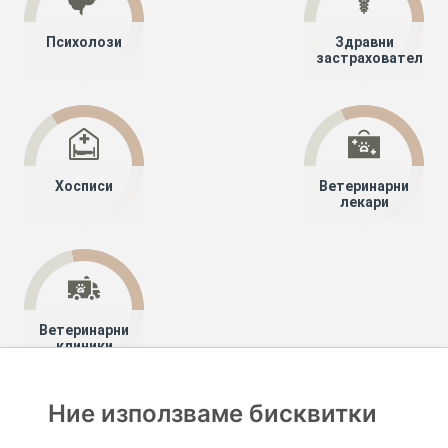
Психолози
Здравни
застрахователи
Хосписи
Ветеринарни
лекари
Ветеринарни
клиники
Ние използваме бисквитки
Хапче
Специалисти