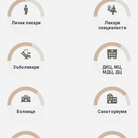
Лични лекари
Лекари
специалисти
Зъболекари
ДКЦ, МЦ,
МДЦ, ДЦ
Болници
Санаториуми