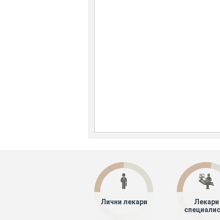
Лични лекари
Лекари
специали