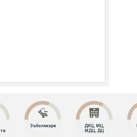
Зъболекари
ДКЦ, МЦ,
сти
МДЦ, ДЦ