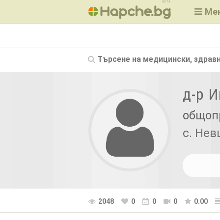
BETA
Ме
Търсене на
медицински, здравн
д-р 
общоп
с. Нев
2048
0
0
0
0.00