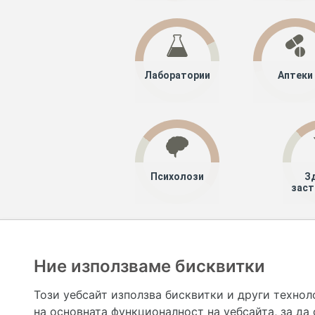
Лаборатории
Аптеки
Психолози
З
заст
Хапче
Специалисти
Ние използваме бисквитки
Hapche.bg НЕ е медицински, зравен или сроден специа
НЕ препоръчва медицински и други здравни и сро
Този уебсайт използва бисквитки и други технол
предназначена да служи само и единствено за справоч
на основната функционалност на уебсайта
,
за да
допълване на данните и за коригиране на неточности