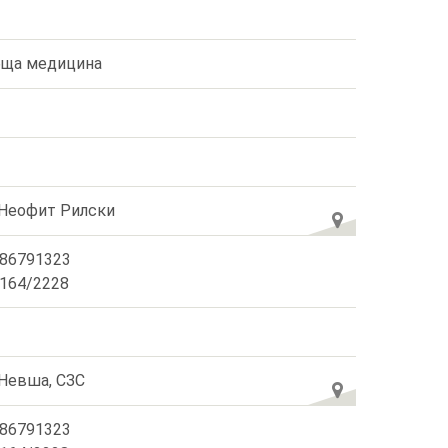
ща медицина
 Неофит Рилски
86791323
164/2228
 Невша, СЗС
86791323