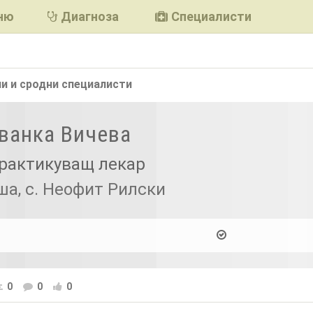
ню
Диагноза
Специалисти
и и сродни
специалисти
Иванка Вичева
рактикуващ лекар
ша, с. Неофит Рилски
0
0
0