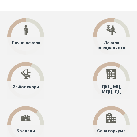
Лични лекари
Лекари
специалисти
Зъболекари
ДКЦ, МЦ,
МДЦ, ДЦ
Болници
Санаториуми