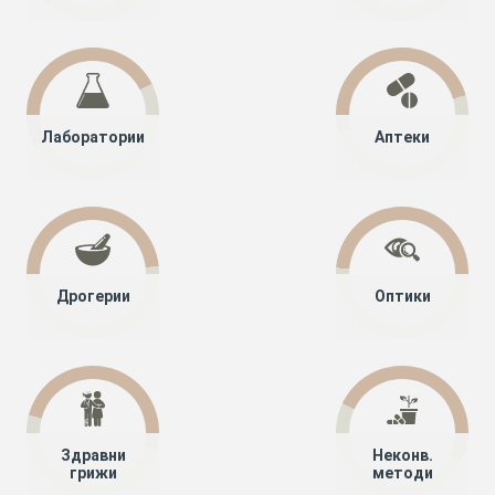
Лаборатории
Аптеки
Дрогерии
Оптики
Здравни
Неконв.
грижи
методи