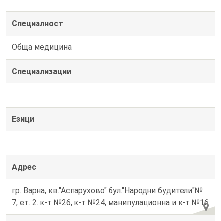
Специалност
Обща медицина
Специализации
Езици
Адрес
гр. Варна, кв."Аспарухово" бул."Народни будители"№
7, ет. 2, к-т №26, к-т №24, манипулационна и к-т №16