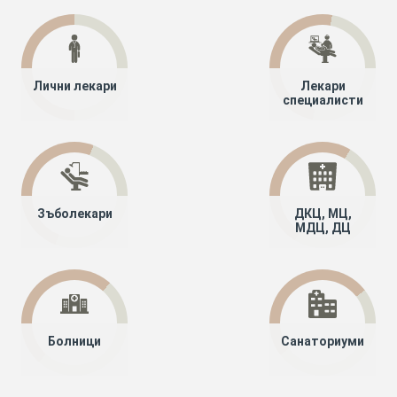
Лични лекари
Лекари
специалисти
Зъболекари
ДКЦ, МЦ,
МДЦ, ДЦ
Болници
Санаториуми