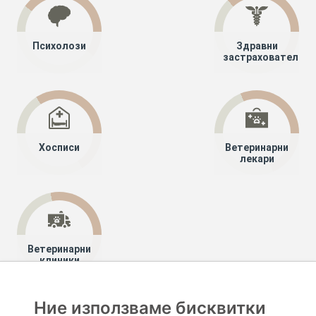
Психолози
Здравни
застрахователи
Хосписи
Ветеринарни
лекари
Ветеринарни
клиники
Ние използваме бисквитки
Хапче
Специалисти