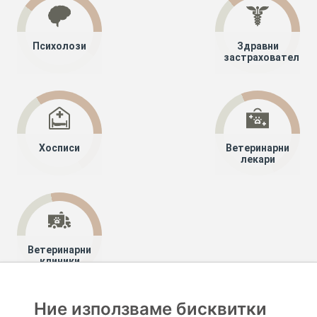
Психолози
Здравни
застрахователи
Хосписи
Ветеринарни
лекари
Ветеринарни
клиники
Ние използваме бисквитки
Хапче
Специалисти