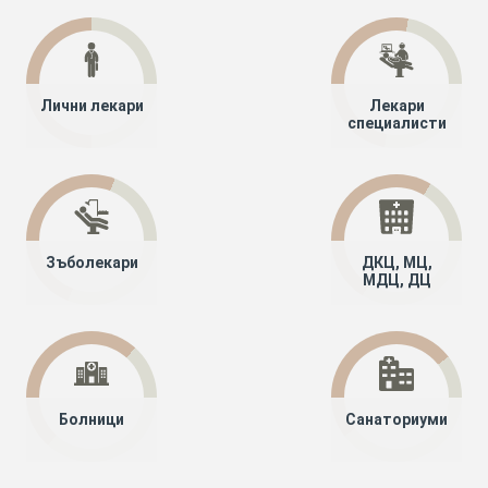
Лични лекари
Лекари
специалисти
Зъболекари
ДКЦ, МЦ,
МДЦ, ДЦ
Болници
Санаториуми