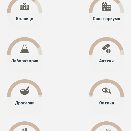
Болници
Санаториуми
Лаборатории
Аптеки
Дрогерии
Оптики