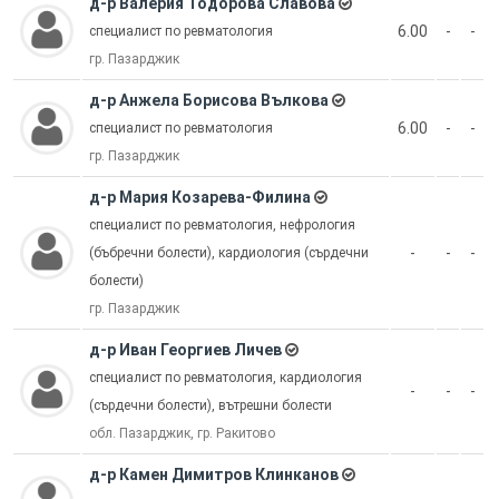
д-р Валерия Тодорова Славова
6.00
-
-
специалист по ревматология
гр. Пазарджик
д-р Анжела Борисова Вълкова
6.00
-
-
специалист по ревматология
гр. Пазарджик
д-р Мария Козарева-Филина
специалист по ревматология, нефрология
-
-
-
(бъбречни болести), кардиология (сърдечни
болести)
гр. Пазарджик
д-р Иван Георгиев Личев
специалист по ревматология, кардиология
-
-
-
(сърдечни болести), вътрешни болести
обл. Пазарджик, гр. Ракитово
д-р Камен Димитров Клинканов