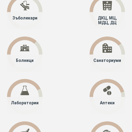
Зъболекари
ДКЦ, МЦ,
МДЦ, ДЦ
Болници
Санаториуми
Лаборатории
Аптеки