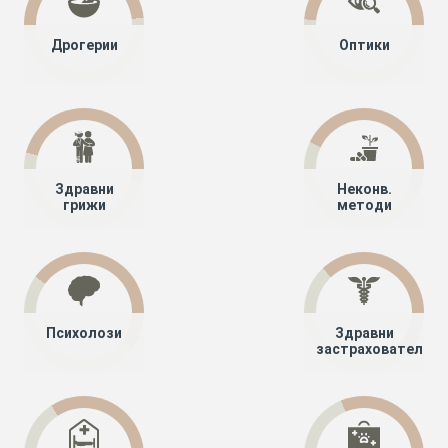
Дрогерии
Оптики
Здравни
Неконв.
грижи
методи
Психолози
Здравни
застрахователи