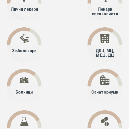
Лични лекари
Лекари
специалисти
Зъболекари
ДКЦ, МЦ,
МДЦ, ДЦ
Болници
Санаториуми