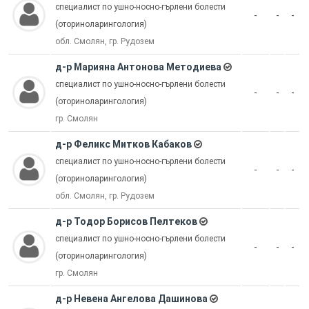
специалист по ушно-носно-гърлени болести
-
-
-
(оториноларингология)
обл. Смолян, гр. Рудозем
д-р Марияна Антонова Методиева
специалист по ушно-носно-гърлени болести
-
-
-
(оториноларингология)
гр. Смолян
д-р Феликс Митков Кабаков
специалист по ушно-носно-гърлени болести
-
-
-
(оториноларингология)
обл. Смолян, гр. Рудозем
д-р Тодор Борисов Пелтеков
специалист по ушно-носно-гърлени болести
-
-
-
(оториноларингология)
гр. Смолян
д-р Невена Ангелова Дашинова