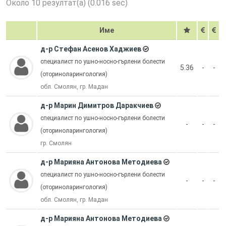
Около 10 резултат(а) (0.016 sec)
Име
д-р Стефан Асенов Хаджиев
специалист по ушно-носно-гърлени болести
5.36
-
-
(оториноларингология)
обл. Смолян, гр. Мадан
д-р Марин Димитров Даракчиев
специалист по ушно-носно-гърлени болести
-
-
-
(оториноларингология)
гр. Смолян
д-р Марияна Антонова Методиева
специалист по ушно-носно-гърлени болести
-
-
-
(оториноларингология)
обл. Смолян, гр. Мадан
д-р Марияна Антонова Методиева