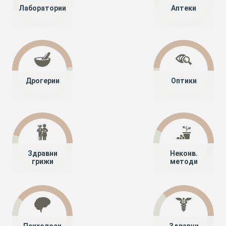
Лаборатории
Аптеки
Дрогерии
Оптики
Здравни
Неконв.
грижи
методи