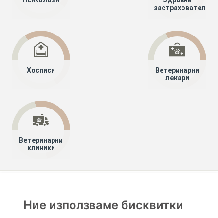
Психолози
Здравни
застрахователи
Хосписи
Ветеринарни
лекари
Ветеринарни
клиники
Хапче
Специалисти
Лекари специалисти
Ушно-носно-гърлени болести (Оториноларингология)
Ние използваме бисквитки
Смолян