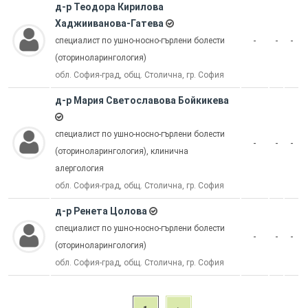
д-р Теодора Кирилова
Хаджииванова-Гатева
-
-
-
специалист по ушно-носно-гърлени болести
(оториноларингология)
обл. София-град, общ. Столична, гр. София
д-р Мария Светославова Бойкикева
специалист по ушно-носно-гърлени болести
-
-
-
(оториноларингология), клинична
алергология
обл. София-град, общ. Столична, гр. София
д-р Ренета Цолова
специалист по ушно-носно-гърлени болести
-
-
-
(оториноларингология)
обл. София-град, общ. Столична, гр. София