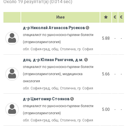
Около 19 резултат(а) (0.014 sec)
Име
д-р Николай Атанасов Русеков
специалист по ушно-носно-гърлени болести
5.88
-
-
(оториноларингология)
обл. София-град, общ. Столична, гр. София
доц. д-р Юлиан Рангачев, д.м.
специалист по ушно-носно-гърлени болести
5.66
-
-
(оториноларингология), медицинска
онкология
обл. София-град, общ. Столична, гр. София
д-р Цветомир Стоянов
специалист по ушно-носно-гърлени болести
5.00
-
-
(оториноларингология)
обл. София-град, общ. Столична, гр. София