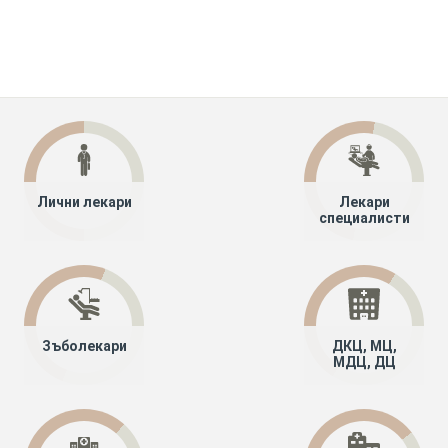
Лични лекари
Лекари
специалисти
Зъболекари
ДКЦ, МЦ,
МДЦ, ДЦ