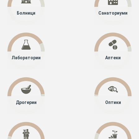
Болници
Санаториуми
Лаборатории
Аптеки
Дрогерии
Оптики