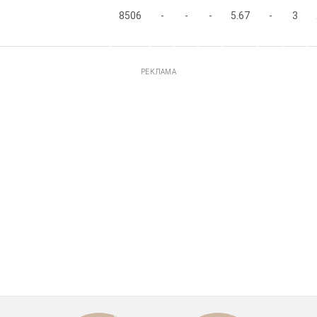
8506
-
-
-
5.67
-
3
РЕКЛАМА