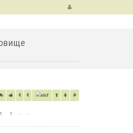
говище
1
1
-
-