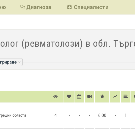
ню
Диагноза
Специалисти
олог (ревматолози) в обл. Тър
лтриране
4
-
-
-
6.00
-
1
трешни болести