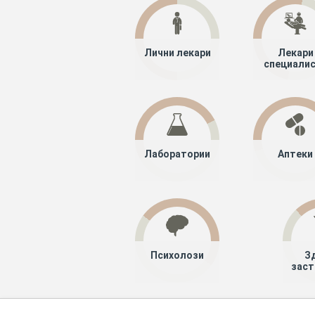
Лични лекари
Лекари
специали
Лаборатории
Аптеки
Психолози
З
заст