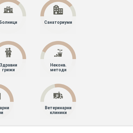
Болници
Санаториуми
Здравни
Неконв.
грижи
методи
арни
Ветеринарни
ри
клиники