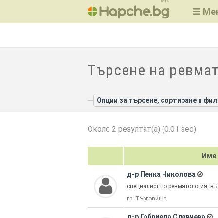
BETA
Ме
Търсене на ревмат
Опции за търсене, сортиране и фи
Около 2 резултат(а) (0.01 sec)
Име
д-р Пенка Николова
специалист по ревматология, въ
гр. Търговище
д-р Габриела Славчева