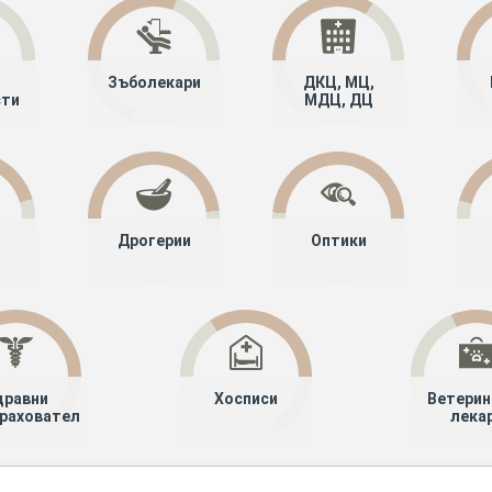
Зъболекари
ДКЦ, МЦ,
сти
МДЦ, ДЦ
Дрогерии
Оптики
дравни
Хосписи
Ветерин
рахователи
лека